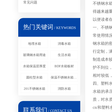
常见问题
不锈钢水
得越来越
以便读者
热门关键词
一、不锈钢
/ KEYWORDS
常使用情
钢水箱的
地埋水箱
消毒水箱
行定制，
玻璃钢水箱用途
生活水箱
制造成本
水箱保温层厚度
BDF水箱板材
护不到位
相对较低
圆柱型水箱
保温不锈钢水箱寿命
四、塑料
201不锈钢水箱
消防水箱
水箱的承
质，对水质
cn/和
联系我们
/ CONTACT US