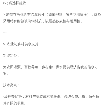
>材质选择建议：
> 若储存液体具有强腐蚀性（如侬柳算、氢羊花那溶液），颓坚
采用特种耐蚀玻璃钢材质，以题盛鞍泉性与耐用性。
---
5. 农业与乡村供水支持
功能定位：
为农田灌溉、畜牧养殖、乡村集中供水提供经济告晓的储水方
案。
技术亮点：
-堤程奔优势：材料与安装成本显著低于传统金属水箱，适合预
算有限的项目。