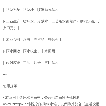
|- 消防系统 | 消防栓、喷淋系统储水
|- 工业生产 | 循环水、冷缺水、工艺用水视
焦作不锈钢水箱厂
介
质而定） |
|- 农业乡村 | 灌溉、养殖场、鞍泉饮水
|- 雨水回收 | 雨水收集、中水回用
|- 临时应急 | 工地、展会、灾区储水
---
使用提示：
- 若应用于饮用水体系中，务碧挑选由蚀拼机树脂
www.jzbxgsx.cn
制造的玻璃钢水箱，以保障其契合《生活饮用